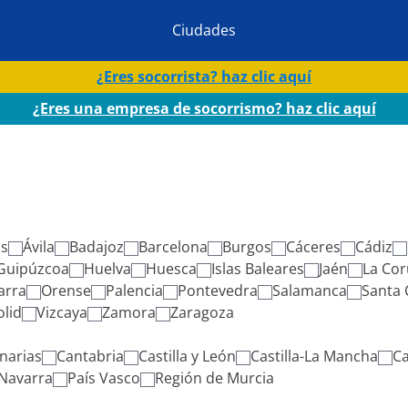
Ciudades
¿Eres socorrista? haz clic aquí
¿Eres una empresa de socorrismo? haz clic aquí
as
Ávila
Badajoz
Barcelona
Burgos
Cáceres
Cádiz
Guipúzcoa
Huelva
Huesca
Islas Baleares
Jaén
La Cor
arra
Orense
Palencia
Pontevedra
Salamanca
Santa 
olid
Vizcaya
Zamora
Zaragoza
narias
Cantabria
Castilla y León
Castilla-La Mancha
Ca
Navarra
País Vasco
Región de Murcia