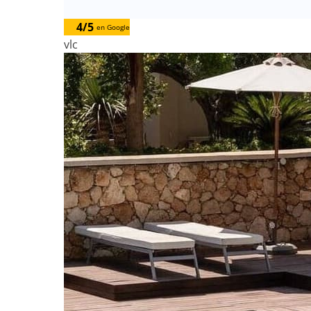
4/5
en Google
vlc