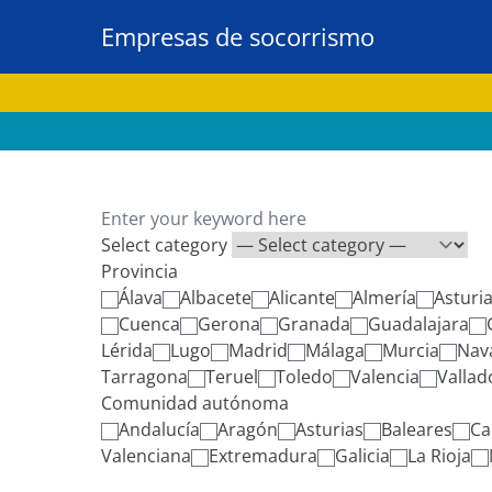
Empresas de socorrismo
Select category
Provincia
Álava
Albacete
Alicante
Almería
Asturi
Cuenca
Gerona
Granada
Guadalajara
Lérida
Lugo
Madrid
Málaga
Murcia
Nav
Tarragona
Teruel
Toledo
Valencia
Vallad
Comunidad autónoma
Andalucía
Aragón
Asturias
Baleares
Ca
Valenciana
Extremadura
Galicia
La Rioja