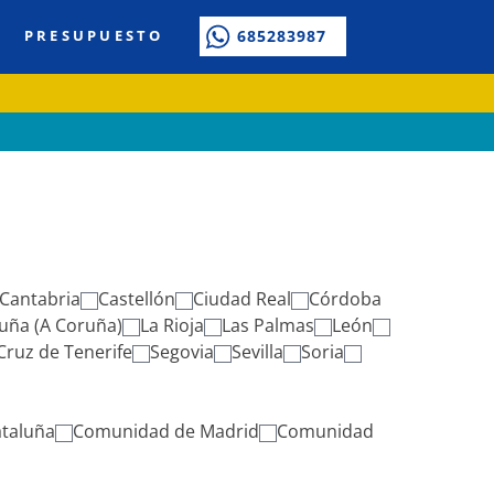
PRESUPUESTO
685283987
Cantabria
Castellón
Ciudad Real
Córdoba
uña (A Coruña)
La Rioja
Las Palmas
León
Cruz de Tenerife
Segovia
Sevilla
Soria
taluña
Comunidad de Madrid
Comunidad