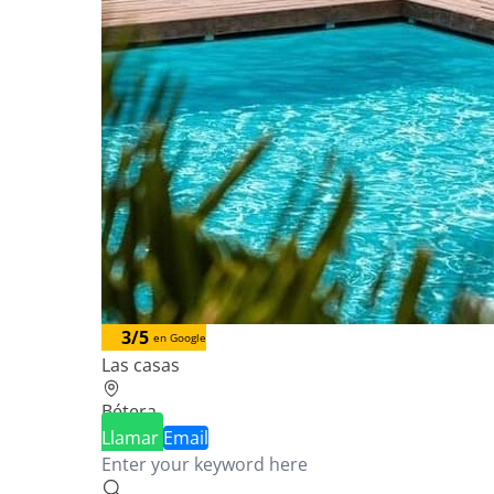
3/5
en Google
Las casas
Bétera
Llamar
Email